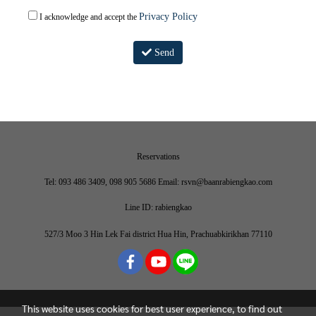
Privacy Policy
I acknowledge and accept the
Send
Reservations
Tel: 093 486 3409, 098 905 5686 Email: rsvn@baanrabiengkao.com
Line ID: rabiengkao
527/3 Moo 3 Hin Lek Fai district Hua Hin, Prachuabkirikhan 77110
This website uses cookies for best user experience, to find out