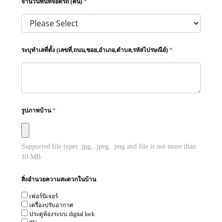
จำนวนพื้นที่จอดรถ (คัน)
*
ระบุทำเลที่ตั้ง (เลขที่,ถนน,ซอย,อำเภอ,ตำบล,รหัสไปรษณีย์)
*
รูปภาพบ้าน
*
Supported file types
.jpg, .jpeg, .png
and file is not more than
10
MB
สิ่งอำนวยความสะดวกในบ้าน
เฟอร์นิเจอร์
เครื่องปรับอากาศ
ประตูห้องระบบ digital lock