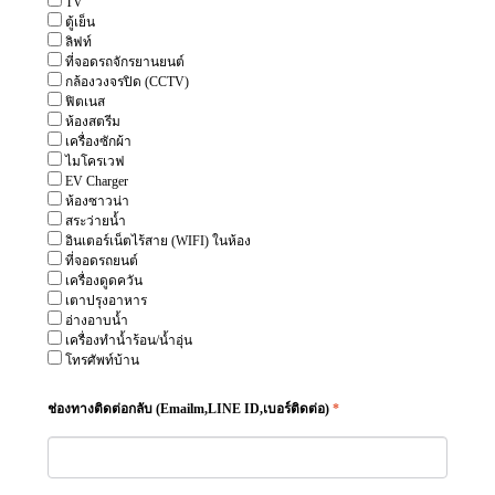
TV
ตู้เย็น
ลิฟท์
ที่จอดรถจักรยานยนต์
กล้องวงจรปิด (CCTV)
ฟิตเนส
ห้องสตรีม
เครื่องซักผ้า
ไมโครเวฟ
EV Charger
ห้องซาวน่า
สระว่ายน้ำ
อินเตอร์เน็ตไร้สาย (WIFI) ในห้อง
ที่จอดรถยนต์
เครื่องดูดควัน
เตาปรุงอาหาร
อ่างอาบน้ำ
เครื่องทำน้ำร้อน/น้ำอุ่น
โทรศัพท์บ้าน
ช่องทางติดต่อกลับ (Emailm,LINE ID,เบอร์ติดต่อ)
*