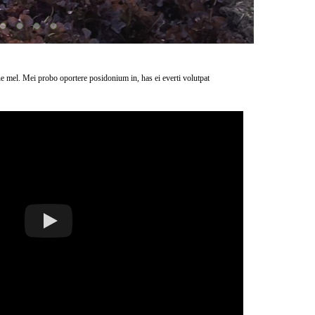
ne mel. Mei probo oportere posidonium in, has ei everti volutpat