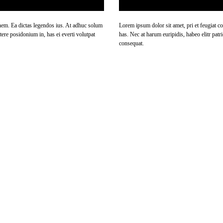
onem. Ea dictas legendos ius. At adhuc solum
Lorem ipsum dolor sit amet, pri et feugiat c
ere posidonium in, has ei everti volutpat
has. Nec at harum euripidis, habeo elitr pat
consequat.