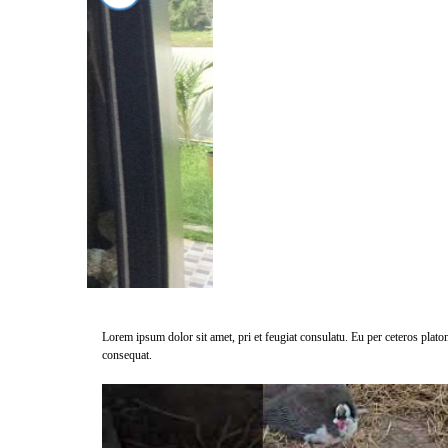
Lorem ipsum dolor sit amet, pri et feugiat consulatu. Eu per ceteros plat
consequat.