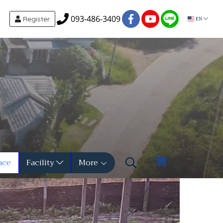
093-486-3409
Register
EN
ace
Facility
More