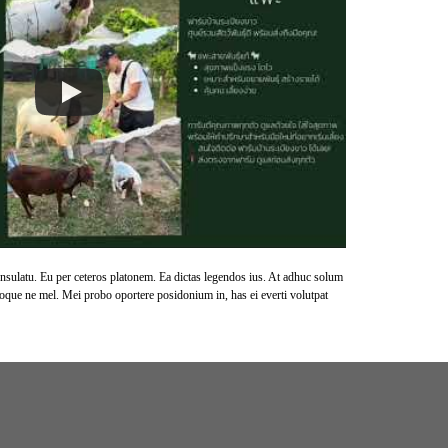
onsulatu. Eu per ceteros platonem. Ea dictas legendos ius. At adhuc solum
rioque ne mel. Mei probo oportere posidonium in, has ei everti volutpat