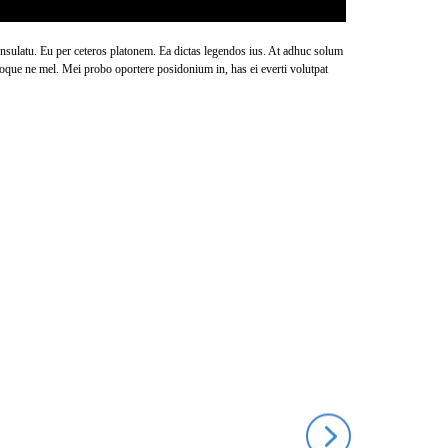
onsulatu. Eu per ceteros platonem. Ea dictas legendos ius. At adhuc solum
rioque ne mel. Mei probo oportere posidonium in, has ei everti volutpat