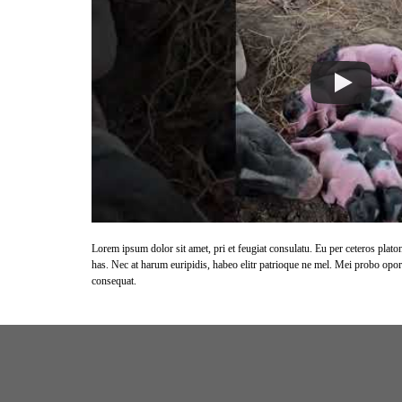
Lorem ipsum dolor sit amet, pri et feugiat consulatu. Eu per ceteros plat
has. Nec at harum euripidis, habeo elitr patrioque ne mel. Mei probo oport
consequat.