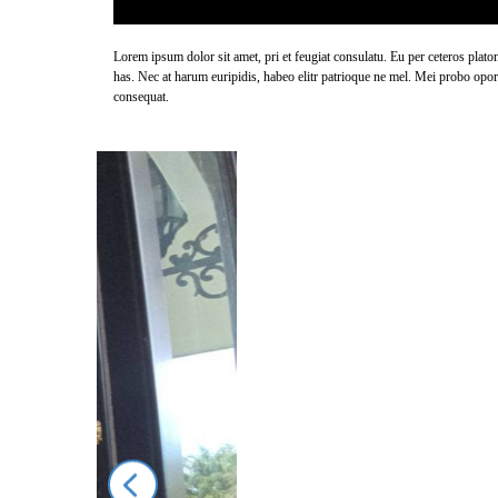
Lorem ipsum dolor sit amet, pri et feugiat consulatu. Eu per ceteros plat
has. Nec at harum euripidis, habeo elitr patrioque ne mel. Mei probo oport
consequat.