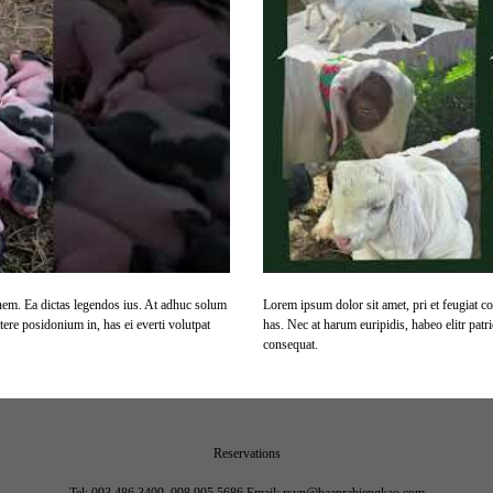
onem. Ea dictas legendos ius. At adhuc solum
Lorem ipsum dolor sit amet, pri et feugiat c
ere posidonium in, has ei everti volutpat
has. Nec at harum euripidis, habeo elitr pat
consequat.
Reservations