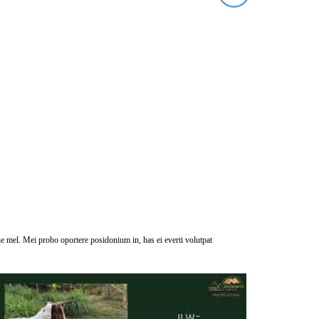
ne mel. Mei probo oportere posidonium in, has ei everti volutpat