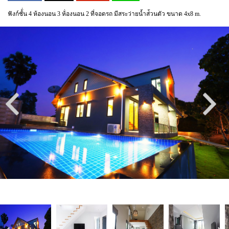
ฟังก์ชั้่น 4 ห้องนอน 3 ห้่องนอน 2 ที่จอดรถ มีสระว่ายน้ำส่้วนตัว ขนาด 4x8 m.