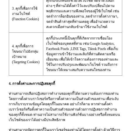
คุกกี้ประเภทนี้จะช่วยให้เว็บไซต์ จดจำตัวเลือก
ต่าง ๆ ที่ท่านได้ตั้งค่าไว้และปรับเปลี่ยนไปตาม
3. คุกกี้เพื่อการใช้
พฤติกรรมและความพึงพอใจของผู้ใช้เว็บไซต์ เช่น
งานเว็บไซต์
จดจำการล็อกอินของท่าน ,จดจำการตั้งค่าภาษา,
(Function Cookies)
จดจำสินค้าล่าสุดที่ท่านเคยดู เพื่ออำนวยความ
สะดวกเมื่อท่านกลับเข้ามาใช้งานเว็บไซต์
คุกกี้ประเภทนี้เป็นคุกกี้ที่เกิดจากการเชื่อมโยง
เว็บไซต์ของบุคคลที่สาม เช่น Google Analytics,
4. คุกกี้เพื่อการ
Facebook Pixels ,LINE Tags, Tiktok Pixels เพื่อเก็บ
โฆษณาไปยังกลุ่ม
ข้อมูลการเข้าใช้งานและลิงก์ที่ท่านติดตามหรือ
เป้าหมาย
เยี่ยมชม เพื่อให้เข้าใจความต้องการของท่านและ
(Targeting Cookies)
ใช้ในการปรับปรุงและพัฒนาเว็บไซต์ รวมถึงการ
โฆษณาให้เหมาะสมกับความสนใจของท่าน
4. การตั้งค่าและการปฏิเสธคุกกี้
ท่านสามารถเลือกปฏิเสธการทำงานของคุกกี้ได้ตามความต้องการของท่าน
โดยการตั้งค่าเบราว์เซอร์หรือการตั้งค่าความเป็นส่วนตัวของท่าน เพื่อระงับ
การเก็บรวบรวมข้อมูลโดยคุกกี้ในอนาคต อย่างไรก็ตาม หากท่านตั้งค่า
เบราว์เซอร์หรือตั้งค่าความเป็นส่วนตัวของท่านด้วยการปฏิเสธการทำงาน
ของคุกกี้ทั้งหมด ท่านอาจไม่สามารถใช้งานฟังก์ชั่นบางอย่างหรือทั้งหมดบน
เว็บไซต์ของเราได้อย่างมีประสิทธิภาพ
ท่านสามารถจัดการคุกกี้ในเบราว์เซอร์ของท่านได้โดยการตั้งค่า ด้วยวิธีการ