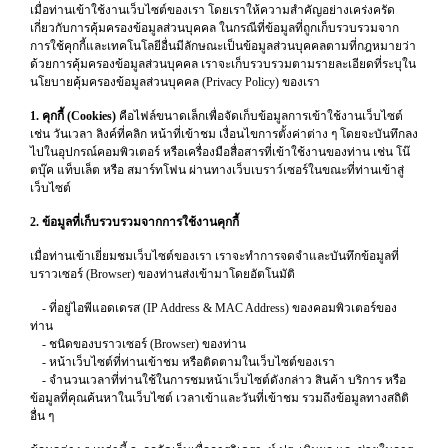
เมื่อท่านเข้าใช้งานเว็บไซต์ของเรา โดยเราให้ความสำคัญอย่างเคร่งครัด
เกี่ยวกับการคุ้มครองข้อมูลส่วนบุคคล ในกรณีที่ข้อมูลที่ถูกเก็บรวบรวมจาก
การใช้คุกกี้และเทคโนโลยีอื่นมีลักษณะเป็นข้อมูลส่วนบุคคลตามที่กฎหมายว่า
ด้วยการคุ้มครองข้อมูลส่วนบุคคล เราจะเก็บรวบรวมตามรายละเอียดที่ระบุใน
นโยบายคุ้มครองข้อมูลส่วนบุคคล (Privacy Policy) ของเรา
1. คุกกี้ (Cookies)
คือไฟล์ขนาดเล็กเพื่อจัดเก็บข้อมูลการเข้าใช้งานเว็บไซต์
เช่น วันเวลา ลิงค์ที่คลิก หน้าที่เข้าชม เงื่อนไขการตั้งค่าต่าง ๆ โดยจะบันทึกลง
ไปในอุปกรณ์คอมพิวเตอร์ หรือเครื่องมือสื่อสารที่เข้าใช้งานของท่าน เช่น โน๊
ตบุ๊ค แท็บเล็ต หรือ สมาร์ทโฟน ผ่านทางเว็บเบราว์เซอร์ในขณะที่ท่านเข้าสู่
เว็บไซต์
2. ข้อมูลที่เก็บรวบรวมจากการใช้งานคุกกี้
เมื่อท่านเข้าเยี่ยมชมเว็บไซต์ของเรา เราจะทำการจดจำและบันทึกข้อมูลที่
บราวเซอร์ (Browser) ของท่านส่งเข้ามาโดยอัตโนมัติ
- ที่อยู่ไอพีแอดเดรส (IP Address & MAC Address) ของคอมพิวเตอร์ของ
ท่าน
- ชนิดของบราวเซอร์ (Browser) ของท่าน
- หน้าเว็บไซต์ที่ท่านเข้าชม หรือติดตามในเว็บไซต์ของเรา
- จำนวนเวลาที่ท่านใช้ในการชมหน้าเว็บไซต์ดังกล่าว สินค้า บริการ หรือ
ข้อมูลที่คุณค้นหาในเว็บไซต์ เวลาเข้าและวันที่เข้าชม รวมถึงข้อมูลทางสถิติ
อื่น ๆ