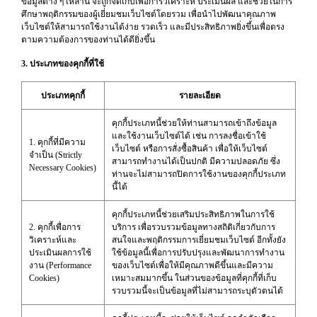
ข้อมูลต่าง ๆ เหล่านี้ จะถูกจัดเก็บเพื่อการวิเคราะห์ ประเมินผล และช่วยในการ
ศึกษาพฤติกรรมของผู้เยี่ยมชมเว็บไซต์โดยรวม เพื่อนำไปพัฒนาคุณภาพ
เว็บไซต์ให้สามารถใช้งานได้ง่าย รวดเร็ว และมีประสิทธิภาพยิ่งขึ้นเพื่อตรง
ตามความต้องการของท่านได้ดียิ่งขึ้น
3. ประเภทของคุกกี้ที่ใช้
ประเภทคุกกี้
รายละเอียด
คุกกี้ประเภทนี้ช่วยให้ท่านสามารถเข้าถึงข้อมูล
และใช้งานเว็บไซต์ได้ เช่น การลงชื่อเข้าใช้
1. คุกกี้ที่มีความ
เว็บไซต์ หรือการสั่งซื้อสินค้า เพื่อให้เว็บไซต์
จำเป็น (Strictly
สามารถทำงานได้เป็นปกติ มีความปลอดภัย ซึ่ง
Necessary Cookies)
ท่านจะไม่สามารถปิดการใช้งานของคุกกี้ประเภท
นี้ได้
คุกกี้ประเภทนี้ช่วยเสริมประสิทธิภาพในการใช้
2. คุกกี้เพื่อการ
บริการ เพื่อรวบรวมข้อมูลทางสถิติเกี่ยวกับการ
วิเคราะห์และ
สนใจและพฤติกรรมการเยี่ยมชมเว็บไซต์ อีกทั้งยัง
ประเมินผลการใช้
ใช้ข้อมูลนี้เพื่อการปรับปรุงและพัฒนาการทำงาน
งาน (Performance
ของเว็บไซต์เพื่อให้มีคุณภาพดีขึ้นและมีความ
Cookies)
เหมาะสมมากขึ้น ในส่วนของข้อมูลที่คุกกี้ที่เก็บ
รวบรวมนี้จะเป็นข้อมูลที่ไม่สามารถระบุตัวตนได้