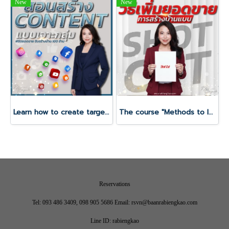
New
New
Learn how to create targeted content to achieve 100 million baht in sales for your home construction business.
The course "Methods to Increase Sales: Shortcut Home Building"
Reservations
Tel: 093 486 3409, 098 905 5686 Email: rsvn@baanrabiengkao.com
Line ID: rabiengkao