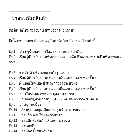
รายละเอียดสินค้า
คอร์ส"มือใหม่สร้างบ้าน สร้างธุรกิจ เงินล้าน"
มีเนื้อหามากมายอัดแน่นอยู่ในคอร์ส โดยมีรายละเอียดดังนี้
Ep.1 เรียนรู้ขั้นตอนการรื้ออาคารและการถมดิน
Ep.2 เรียนรู้เกี่ยวกับงานเข็มตอก และการนับ Blow count รวมถึงเข็มเจาะและ
การtest
Ep.3 การตัดหัวเข็มและการทำฐานราก
Ep.4 เรียนรู้เกี่ยวกับงานคาน,งานพื้นและงานเสา ของชั้น 1
Ep.5 พื้นหล่อในที่ห้องน้ำและการวางระบบท่อ
Ep.6 เรียนรู้เกี่ยวกับงานคาน,งานพื้นและงานเสา ของชั้น 2
Ep.7 งานโครงหลังคาพร้อมมุงและเช่าชาย
Ep.8 งานก่ออิฐ,งานฉาบปูน,skim coat และการวางผังท่อไฟ
Ep.9 งานปูกระเบื้อง
Ep.10 เรียนรู้งานอลูมิเนียมประตูหน้าต่างภายนอก
Ep.11 งานฝ้า ภายในและภายนอก
Ep.12 งานติดตั้งสุขภัณฑ์และวางระบบ
Ep.13 งานทาสี
Ep.14 งานติดตั้งสุขาภิบาล