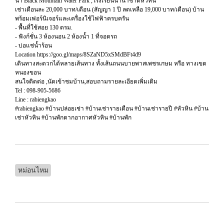
น้ำ Black Mountain Water Park ,โรงเรียนนานาชาติหัวหิน
เช่าเดือนละ 20,000 บาท/เดือน (สัญญา 1 ปี ลดเหลือ 19,000 บาท/เดือน) บ้าน
พร้อมเฟอร์นิเจอร์และเครื่องใช้ไฟฟ้าครบครัน
- พื้นที่ใช้สอย 130 ตรม.
- ฟังก์ชั่น 3 ห้องนอน 2 ห้องน้ำ 1 ที่จอดรถ
- บ่อแช่น้ำร้อน
Location https://goo.gl/maps/8SZaND5xSMdBFt4d9
เดินทางสะดวกได้หลายเส้นทาง ทั้งเส้นถนนบายพาสเพชรเกษม หรือ ทางเขต
หนองขอน
สนใจติดต่อ ,นัดเข้าชมบ้าน,สอบถามรายละเอียดเพิ่มเติม
Tel : 098-905-5686
Line : rabiengkao
#rabiengkao #บ้านปล่อยเช่า #บ้านเช่ารายเดือน #บ้านเช่ารายปี #หัวหิน #บ้าน
เช่าหัวหิน #บ้านพักตากอากาศหัวหิน #บ้านพัก
หม่อนไหม