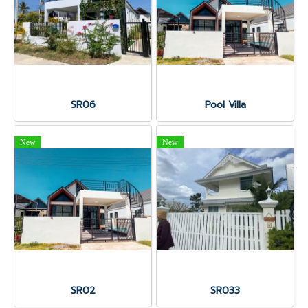
SR06
Pool Villa
New
New
SR02
SR033