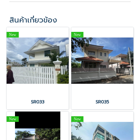
สินค้าเกี่ยวข้อง
New
New
SR033
SR035
New
New