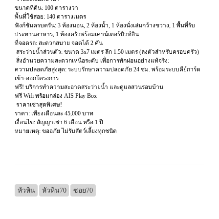
​ขนาดที่ดิน: 100 ตารางวา
​พื้นที่ใช้สอย: 140 ตารางเมตร
​ฟังก์ชันครบครัน: 3 ห้องนอน, 2 ห้องน้ำ, 1 ห้องนั่งเล่นกว้างขวาง, 1 พื้นที่รับ
ประทานอาหาร, 1 ห้องครัวพร้อมเคาน์เตอร์บิวท์อิน
​ที่จอดรถ: สะดวกสบาย จอดได้ 2 คัน
​ สระว่ายน้ำส่วนตัว: ขนาด 3x7 เมตร ลึก 1.50 เมตร (ลงตัวสำหรับครอบครัว)
​ สิ่งอำนวยความสะดวกเหนือระดับ เพื่อการพักผ่อนอย่างแท้จริง:
​ความปลอดภัยสูงสุด: ระบบรักษาความปลอดภัย 24 ชม. พร้อมระบบคีย์การ์ด
เข้า-ออกโครงการ
​ฟรี! บริการทำความสะอาดสระว่ายน้ำ และดูแลสวนรอบบ้าน
​ฟรี Wifi พร้อมกล่อง AIS Play Box
​ ราคาเช่าสุดพิเศษ!
​ราคา: เพียงเดือนละ 45,000 บาท
​เงื่อนไข: สัญญาเช่า 6 เดือน หรือ 1 ปี
​หมายเหตุ: ขออภัย ไม่รับสัตว์เลี้ยงทุกชนิด
หัวหิน
หัวหิน70
ซอย70